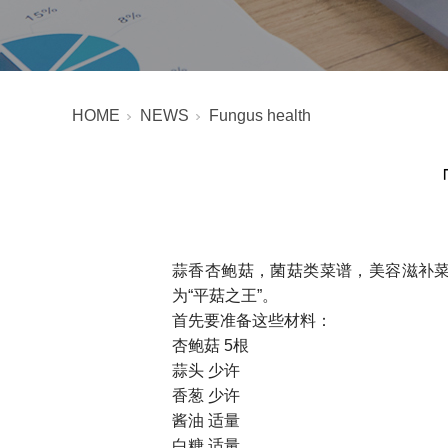
HOME
NEWS
Fungus health
蒜香杏鲍菇，菌菇类菜谱，美容滋补
为“平菇之王”。
首先要准备这些材料：
杏鲍菇 5根
蒜头 少许
香葱 少许
酱油 适量
白糖 适量