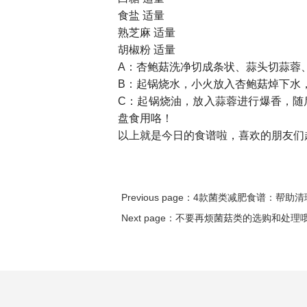
食盐 适量
熟芝麻 适量
胡椒粉 适量
A：杏鲍菇洗净切成条状、蒜头切蒜蓉
B：起锅烧水，小火放入杏鲍菇焯下水
C：起锅烧油，放入蒜蓉进行爆香，随
盘食用咯！
以上就是今日的食谱啦，喜欢的朋友们赶
Previous page：
4款菌类减肥食谱：帮助清理
Next page：
不要再烦菌菇类的选购和处理