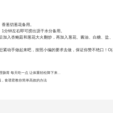
、香葱切葱花备用。
，1分钟左右即可捞出沥干水分备用。
后加入杏鲍菇和葱花大火翻炒，再加入葱花、酱油、白糖、盐
紧动手做起来吧，按照小编的要求去做，保证你赞不绝口！O(∩_
肠胃 每天吃一点 让体重轻松降下来...
哦，食谱君教你简单高效的办法