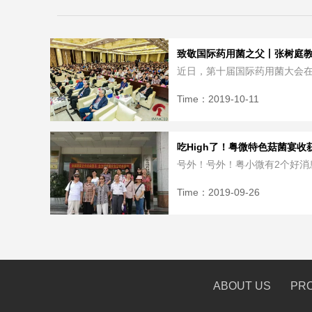
致敬国际药用菌之父丨张树庭教授
近日，第十届国际药用菌大会在
Time：
2019-10-11
吃High了！粤微特色菇菌宴收获.
号外！号外！粤小微有2个好消息
Time：
2019-09-26
ABOUT US
PR