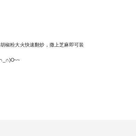
、胡椒粉大火快速翻炒，撒上芝麻即可装
∩)O~~