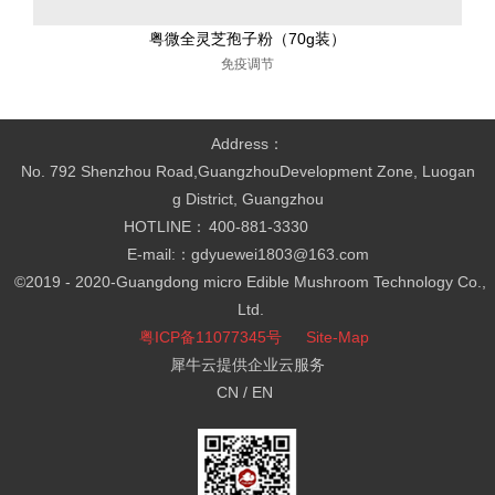
粤微全灵芝孢子粉（70g装）
免疫调节
Address：
No. 792 Shenzhou Road,GuangzhouDevelopment Zone, Luogan
g District, Guangzhou
HOTLINE：
400-881-3330
E-mail:：gdyuewei1803@163.com
©2019 - 2020-
Guangdong micro Edible Mushroom Technology Co.,
Ltd.
粤ICP备11077345号
Site-Map
犀牛云提供企业云服务
CN /
EN