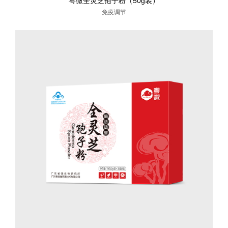
粤微全灵芝孢子粉（50g装）
免疫调节