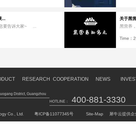
..
关于黑
要告诉大家~ ...
黑营养，
Time：
2
ODUCT
RESEARCH
COOPERATION
NEWS
INVE
ogang District, Guangzhou
400-881-3330
HOTLINE：
gy Co., Ltd.
粤ICP备11077345号
Site-Map
犀牛云提供企