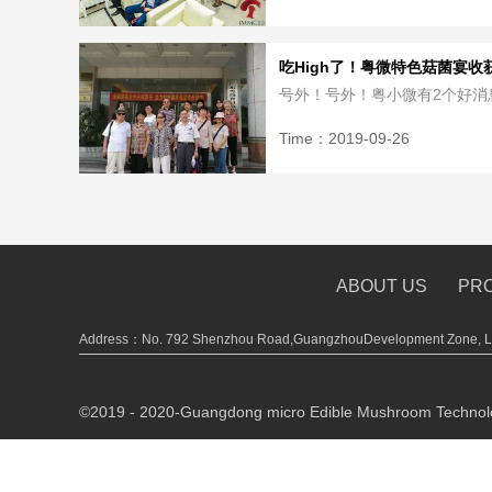
吃High了！粤微特色菇菌宴收获.
号外！号外！粤小微有2个好消息
Time：
2019-09-26
ABOUT US
PR
Address：No. 792 Shenzhou Road,GuangzhouDevelopment Zone, Lu
©2019 - 2020-
Guangdong micro Edible Mushroom Technolo