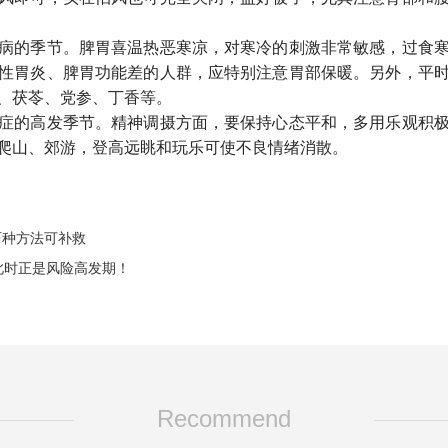
病的季节。脾胃喜温热恶寒凉，对寒冷的刺激非常敏感，过食
性胃炎、脾胃功能差的人群，应特别注意胃部保暖。另外，平
、茯苓、党参、丁香等。
症的高发季节。精神调摄方面，要保持心态平和，多用乐观积
爬山、郊游，登高远眺和玩乐可使不良情绪消散。
两种方法可补救
此时正是风险高发期！
Recommend