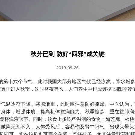
秋分已到 防好“四邪”成关键
2019-09-26
中的第十六个节气，此时我国大部分地区气候已经凉爽，降水增多，
着真正进入秋季，这时昼夜等长，人们养生中也应遵循“阴阳平衡”
于气温逐渐下降，寒凉渐重，此时应注意防好凉燥。中医认为，
炼身体，增强体质，提高机体抗病能力。秋季锻炼，重在益肺润
缓缓将津液咽下。同时，饮食上多吃些温润的食物，如芝麻、核
，贼风无孔不入，人体受风后，容易伤及肾中阳气，出现头晕头
风即可，实在怕风也可完全关闭；盖好被子，尤其注意背部和