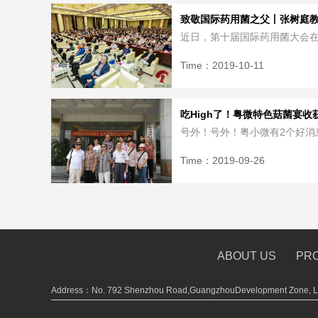
致敬国际药用菌之父丨张树庭教授
近日，第十届国际药用菌大会在
Time：
2019-10-11
吃High了！粤微特色菇菌宴收获.
号外！号外！粤小微有2个好消息
Time：
2019-09-26
ABOUT US
PR
Address：No. 792 Shenzhou Road,GuangzhouDevelopment Zone, Lu