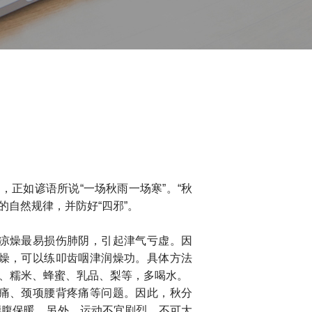
正如谚语所说“一场秋雨一场寒”。“秋
的自然规律，并防好“四邪”。
凉燥最易损伤肺阴，引起津气亏虚。因
燥，可以练叩齿咽津润燥功。具体方法
桃、糯米、蜂蜜、乳品、梨等，多喝水。
痛、颈项腰背疼痛等问题。因此，秋分
腰腹保暖。另外，运动不宜剧烈，不可大