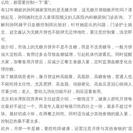
么吃，都需要控制一下“量”。
有12年糖龄的孙阿姨家里吃的是无糖月饼，这无糖月饼能敞开吃吗？谨
慎起见，孙阿姨到北京儿童医院顺义妇儿医院内科糖尿病门诊咨询。 了
解到孙阿姨平日血糖控制得比较好，针对她提出的问题，门诊护士姚
文、赵文鑫认为无糖月饼也不能肆无忌惮地吃，要注意控制量，浅尝即
可。
据介绍，市场上的无糖月饼并不是不含糖，而是不含蔗糖等，一般月饼
油大淀粉高，食用过多会导致血糖猛增，引起机体代谢紊乱。同时提醒
大家，加餐食用月饼后，应减少正餐主食摄入量，定时监测血糖变化合
理控糖。
除了糖尿病患者外，像月饼这种高能量、高脂肪、高糖食物，普通人也
不能吃得太任性。尤其肥胖、高血脂、动脉硬化、高血压及冠心病病人
尽量少吃；老人、婴幼儿消化功能不好，则应适量食用。
北京积水潭医院营养科主任赵霞介绍，一般情况下，健康人群吃月饼每
次最好不超过一个。而老年人最好每顿只吃四分之一块，最多不超过半
块。最好切成小块，在两餐之间吃。同时适当减少其他食物的摄入量，
控制总热量不要太多。
此外，月饼一半是糖，要想吃得健康，还需注意月饼与其他食物的“混