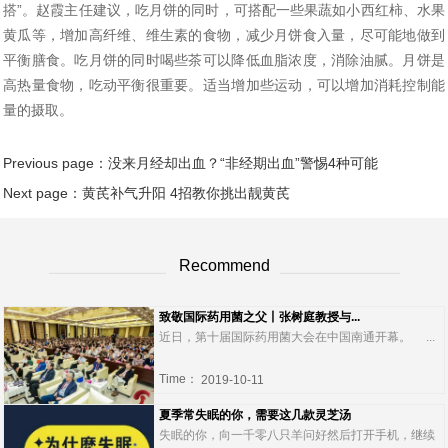
搭”。赵霞主任建议，吃月饼的同时，可搭配一些果蔬如小西红柿、水果
黄瓜等，增加高纤维、维生素的食物，减少月饼食入量，尽可能地做到
平衡膳食。吃月饼的同时喝些茶可以降低血脂浓度，消除油腻。月饼是
高热量食物，吃动平衡很重要。适当增加些运动，可以增加消耗控制能
量的摄取。
Previous page：
没来月经却出血？“非经期出血”警惕4种可能
Next page：
黄芪补气升阳 4招教你挑出靓黄芪
Recommend
致敬国际药用菌之父丨张树庭教授与...
近日，第十届国际药用菌大会在中国南通开幕。 ...
Time：
2019-10-11
夏季常失眠的你，需要这几款灵芝汤
失眠的你，向一千零八只羊问好然后打开手机，继续